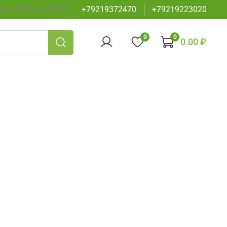
а с 8:00 до 23:00
+79219372470
+79219223020
0
0
0.00 ₽