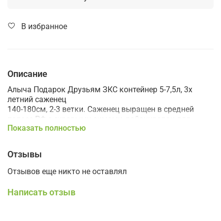
В избранное
Описание
Алыча Подарок Друзьям ЗКС контейнер 5-7,5л, 3х
летний саженец
140-180см, 2-3 ветки. Саженец выращен в средней
полосе РФ с суровыми зимами, районирован для
Показать полностью
Ленинградской области.
Дерево среднего роста, раскидистое, до 3м.
Зимостойкий.
Отзывы
Сорт среднего срока созревания.
Плоды крупные,30-40гр, красно-бордовые. Мякоть
Отзывов еще никто не оставлял
средней плотности, сочные. Вкус отличный, сладкий, с
абрикосовым послевкусием.
Написать отзыв
Плодоношение обильное, ежегодное. Частично
самоплодный.
Одобрен для выращивания в Северо-Западном