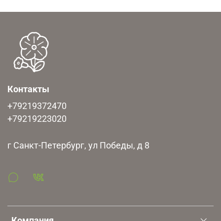
регионе.
Зимостойкость высокая. Сорт устойчив к монилиозу,
бактериозам, клястероспориозу.
Скороплодный, плодоносить начинает на 4й год.
Требуется опылитель.
Контакты
+79219372470
+79219223020
г Санкт-Петербург, ул Победы, д 8
Компания