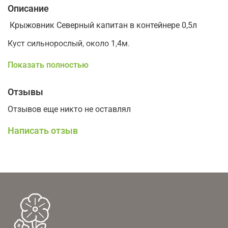
Описание
Крыжовник Северный капитан в контейнере 0,5л
Куст сильнорослый, около 1,4м.
Слабошипый сорт.
Показать полностью
Ягода крупная 3-4г., бордово-черного цвета. Вкус
сладкий с кислинкой из-за высокого содержания
Отзывы
витамина С в плодах.
Отзывов еще никто не оставлял
Среднего срока созревания
Написать отзыв
Зимостойкость до -30С