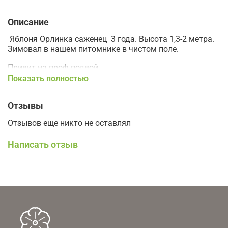
Описание
Яблоня Орлинка саженец 3 года. Высота 1,3-2 метра.
Зимовал в нашем питомнике в чистом поле.
Привит на проф.подвой.
Показать полностью
Сорт устойчив к парше, что особенно актуально для
нашего сырого климата.
Отзывы
Летний сорт.
Отзывов еще никто не оставлял
Плоды красные, очень вкусные, сочные, хрустящие.
Очень урожайный, по урожайности, зимостойкости и
Написать отзыв
вкусовым качествам превосходит Мелбу.
Саженец привит на полукарлик, дерево будет
компактное, урожайность высокая.
Отличная зимостойкость, до -35.
Мякоть плодов кремовая, плотная, колющаяся,