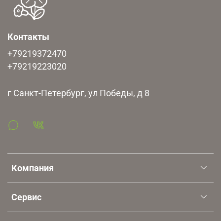
момент передачи товара в ТК. Оценивайте риски!
Невостребованный черенок утилизируется, денежные
средства признаются задатком и не возвращаются.
Контакты
+79219372470
+79219223020
г Санкт-Петербург, ул Победы, д 8
Компания
Сервис