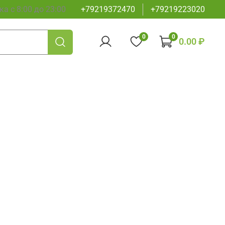
а с 8:00 до 23:00
+79219372470
+79219223020
0
0
0.00 ₽