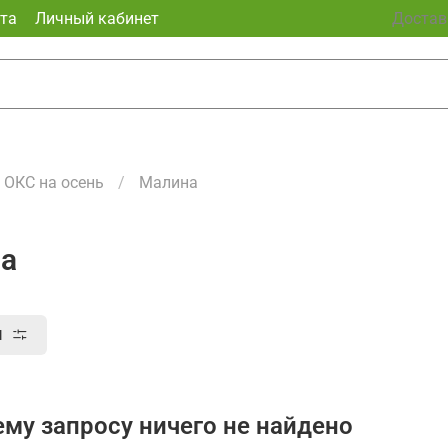
та
Личный кабинет
Доставк
ОКС на осень
Малина
а
ы
му запросу ничего не найдено