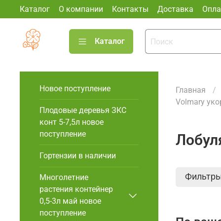
Каталог
О компании
Контакты
Доставка
Опла
Каталог
Новое поступление
Главная
Volmary ук
Плодовые деревья ЗКС
конт 5-7,5л новое
поступление
Лобул
Гортензии в наличии
Фильтр
Многолетние
растения контейнер
0,5-3л май новое
поступление