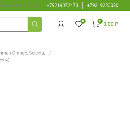
а с 8:00 до 23:00
+79219372470
+79219223020
0
0
0.00 ₽
men Orange, Selecta,
сум)