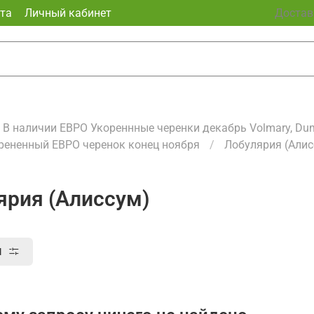
та
Личный кабинет
Доставк
В наличии ЕВРО Укореннные черенки декабрь Volmary, Dum
орененный ЕВРО черенок конец ноября
Лобулярия (Алис
ярия (Алиссум)
ы