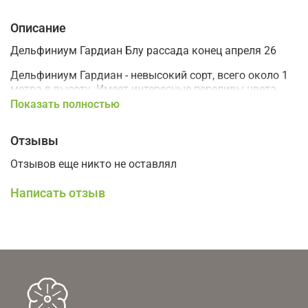
Описание
Дельфиниум Гардиан Блу рассада конец апреля 26
Дельфиниум Гардиан - невысокий сорт, всего около 1
метра в высоту. Имеет интересные переливы цвета.
Цветки крупные, махровые.
Показать полностью
Разрастается куртиной, очень неприхотлив. Может
Отзывы
цвести два раза за сезон после летней обрезки
цветоносов. Подходит для срезки. Подходит для
Отзывов еще никто не оставлял
контейнерного выращивания.
Написать отзыв
Цветет в год посадки.
Для создания садов малого ухода.
Только самовывоз.