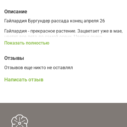
Описание
Гайлардия Бургундер рассада конец апреля 26
Гайлардия - прекрасное растение. Зацветает уже в мае,
цветет все лето до самой осени. Цветки очень
крупные, выразительные. Стоит копейки.
Показать полностью
Многолетнее, но в нашем климате часто вымокает.
Отзывы
Цветет в год посадки.
Отзывов еще никто не оставлял
Для создания садов малого ухода.
Написать отзыв
Только самовывоз.