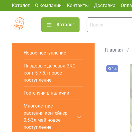
Каталог
О компании
Контакты
Доставка
Опла
Каталог
Главная
Новое поступление
Плодовые деревья ЗКС
-34%
конт 5-7,5л новое
поступление
Гортензии в наличии
Многолетние
растения контейнер
0,5-3л май новое
поступление