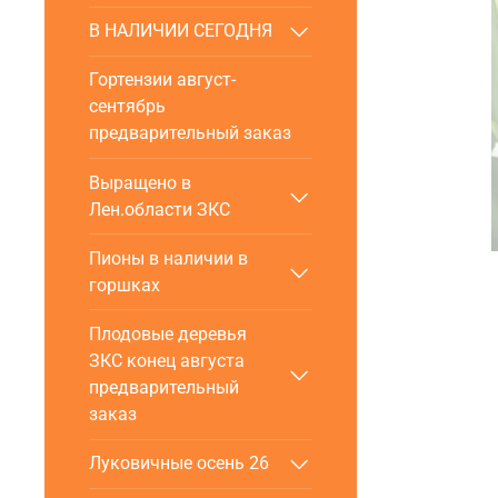
В НАЛИЧИИ СЕГОДНЯ
Гортензии август-
сентябрь
предварительный заказ
Выращено в
Лен.области ЗКС
Пионы в наличии в
горшках
Плодовые деревья
ЗКС конец августа
предварительный
заказ
Луковичные осень 26