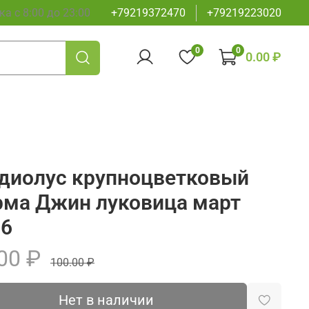
а с 8:00 до 23:00
+79219372470
+79219223020
0
0
0.00 ₽
диолус крупноцветковый
ма Джин луковица март
26
00 ₽
100.00 ₽
Нет в наличии