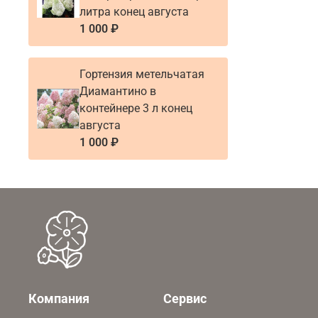
литра конец августа
1 000 ₽
Гортензия метельчатая
Диамантино в
контейнере 3 л конец
августа
1 000 ₽
Компания
Сервис