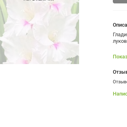
Опис
Глади
луков
Разме
Показ
Отзы
Убеди
расте
Отзыв
Отпра
Напис
При о
термо
входи
Магаз