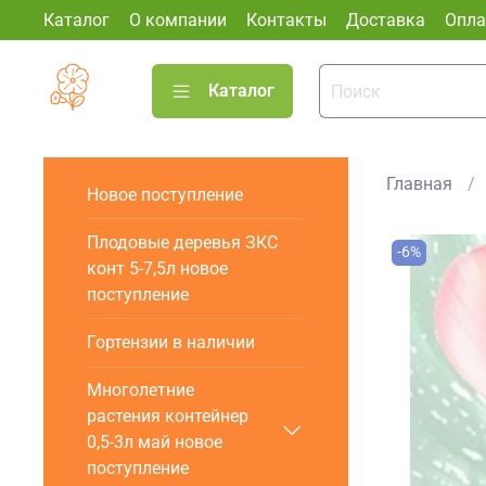
Каталог
О компании
Контакты
Доставка
Опла
Каталог
Главная
Новое поступление
Плодовые деревья ЗКС
-6%
конт 5-7,5л новое
поступление
Гортензии в наличии
Многолетние
растения контейнер
0,5-3л май новое
поступление