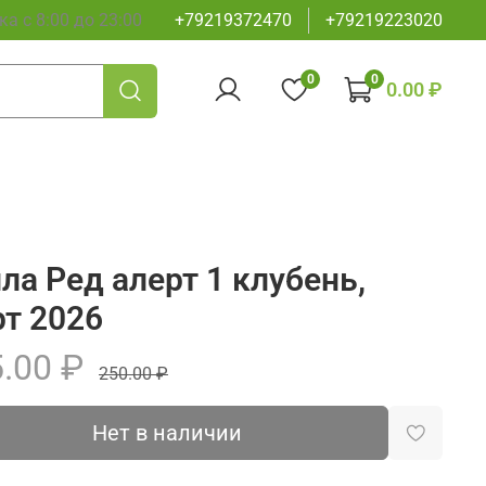
а с 8:00 до 23:00
+79219372470
+79219223020
0
0
0.00 ₽
ла Ред алерт 1 клубень,
т 2026
.00 ₽
250.00 ₽
Нет в наличии