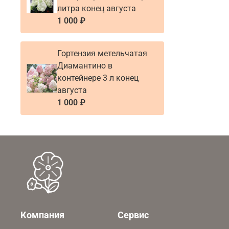
литра конец августа
1 000 ₽
Гортензия метельчатая
Диамантино в
контейнере 3 л конец
августа
1 000 ₽
Компания
Сервис