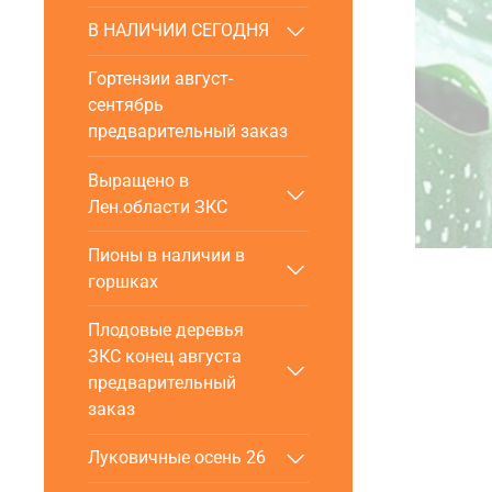
В НАЛИЧИИ СЕГОДНЯ
Гортензии август-
сентябрь
предварительный заказ
Выращено в
Лен.области ЗКС
Пионы в наличии в
горшках
Плодовые деревья
ЗКС конец августа
предварительный
заказ
Луковичные осень 26