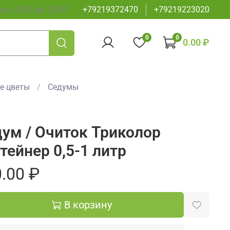
а с 8:00 до 23:00
+79219372470
+79219223020
0
0
0.00 ₽
е цветы
Седумы
ум / Очиток Триколор
тейнер 0,5-1 литр
.00 ₽
В корзину