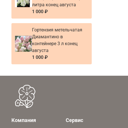
литра конец августа
1 000 ₽
Гортензия метельчатая
Диамантино в
контейнере 3 л конец
августа
1 000 ₽
Компания
Сервис