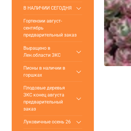
В НАЛИЧИИ СЕГОДНЯ
Гортензии август-
сентябрь
предварительный заказ
Выращено в
Лен.области ЗКС
Пионы в наличии в
горшках
Плодовые деревья
ЗКС конец августа
предварительный
заказ
Луковичные осень 26