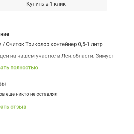
Купить в 1 клик
ание
 / Очиток Триколор контейнер 0,5-1 литр
ен на нашем участке в Лен.области. Зимует
крытия в открытом грунте.
ать полностью
хотливое, многолетнее почвопокровное
ние. Быстро разрастается сплошным ковром.
 декоративный лист весь сезон.
вы
оустойчив, не требователен к почвам.
ов еще никто не оставлял
о растет с хвойными, гортензиями, плодовыми
ьями и т.д.
ать отзыв
дит для создания садов малого ухода.