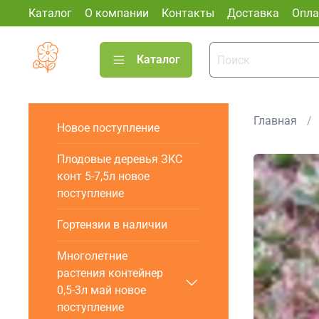
Каталог
О компании
Контакты
Доставка
Опла
Каталог
Главная
Новое поступление
Плодовые деревья ЗКС
конт 5-7,5л новое
поступление
Гортензии в наличии
Многолетние
растения контейнер
0,5-3л май новое
поступление