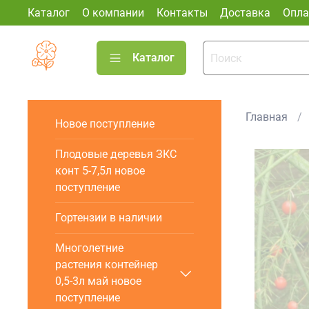
Каталог
О компании
Контакты
Доставка
Опла
Каталог
Главная
Новое поступление
Плодовые деревья ЗКС
конт 5-7,5л новое
поступление
Гортензии в наличии
Многолетние
растения контейнер
0,5-3л май новое
поступление