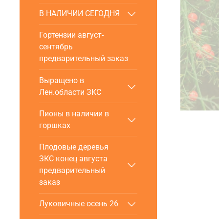
В НАЛИЧИИ СЕГОДНЯ
Гортензии август-
сентябрь
предварительный заказ
Выращено в
Лен.области ЗКС
Пионы в наличии в
горшках
Плодовые деревья
ЗКС конец августа
предварительный
заказ
Луковичные осень 26