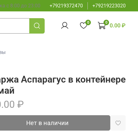
а с 8:00 до 23:00
+79219372470
+79219223020
0
0
0.00 ₽
вы
ржа Аспарагус в контейнере
май
.00 ₽
Нет в наличии