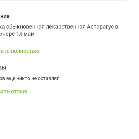
ание
а обыкновенная лекарственная Аспарагус в
йнере 1л май
ать полностью
вы
ов еще никто не оставлял
ать отзыв