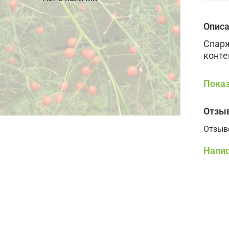
Опис
Спарж
конте
Показ
Отзы
Отзыв
Напис