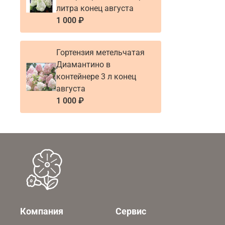
литра конец августа
1 000 ₽
Гортензия метельчатая
Диамантино в
контейнере 3 л конец
августа
1 000 ₽
Компания
Сервис