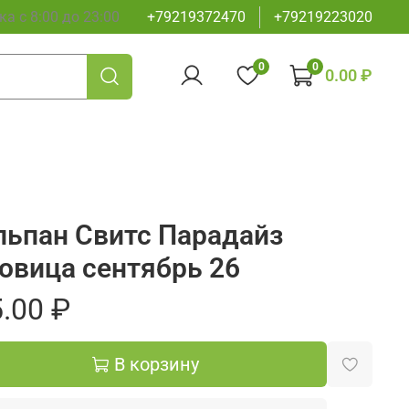
а с 8:00 до 23:00
+79219372470
+79219223020
0
0
0.00 ₽
ьпан Свитс Парадайз
овица сентябрь 26
.00 ₽
В корзину