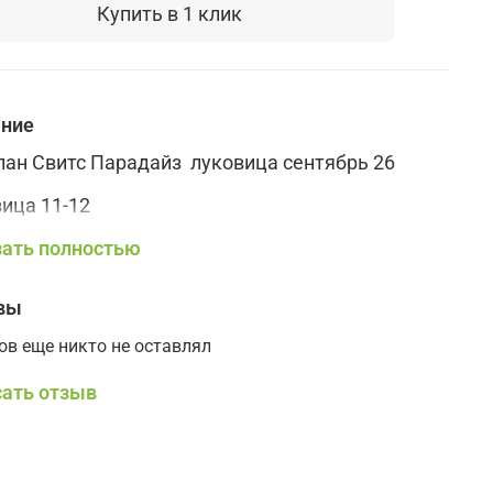
Купить в 1 клик
ание
ан Свитс Парадайз луковица сентябрь 26
ица 11-12
а 45см
ать полностью
вы
ов еще никто не оставлял
ать отзыв