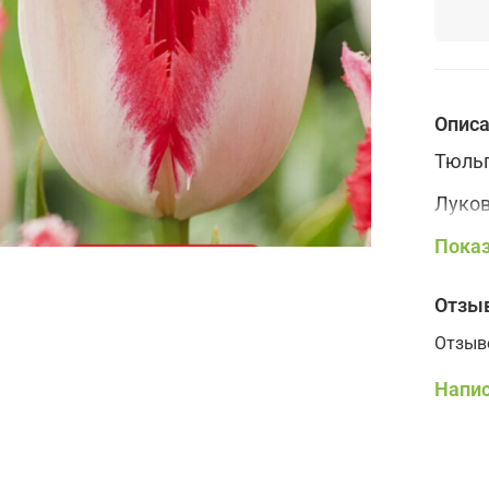
Опис
Тюльп
Луков
Высот
Показ
Отзы
Отзыв
Напис