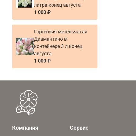
литра конец августа
1 000 ₽
Гортензия метельчатая
Диамантино в
контейнере 3 л конец
августа
1 000 ₽
Компания
Сервис