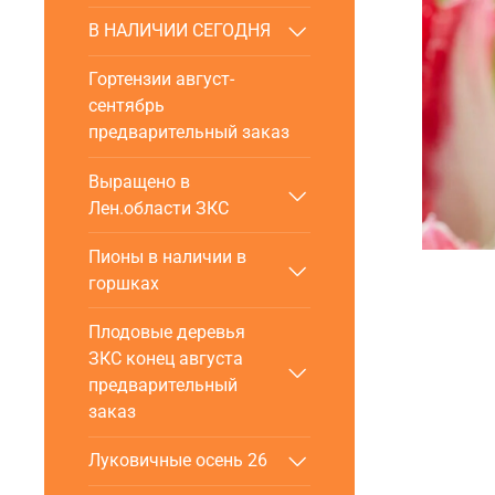
В НАЛИЧИИ СЕГОДНЯ
Гортензии август-
сентябрь
предварительный заказ
Выращено в
Лен.области ЗКС
Пионы в наличии в
горшках
Плодовые деревья
ЗКС конец августа
предварительный
заказ
Луковичные осень 26