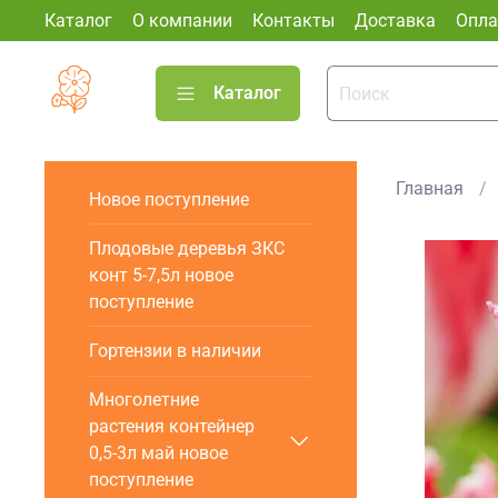
Каталог
О компании
Контакты
Доставка
Опла
Каталог
Главная
Новое поступление
Плодовые деревья ЗКС
конт 5-7,5л новое
поступление
Гортензии в наличии
Многолетние
растения контейнер
0,5-3л май новое
поступление