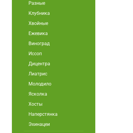
Разные
Клубника
Хвойные
Ежевика
Виноград
Иссоп
Дицентра
Лиатрис
Молодило
Ясколка
Хосты
Наперстянка
Эхинацеи