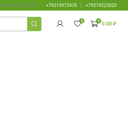
а с 8:00 до 23:00
+79219372470
+79219223020
0
0
0.00 ₽