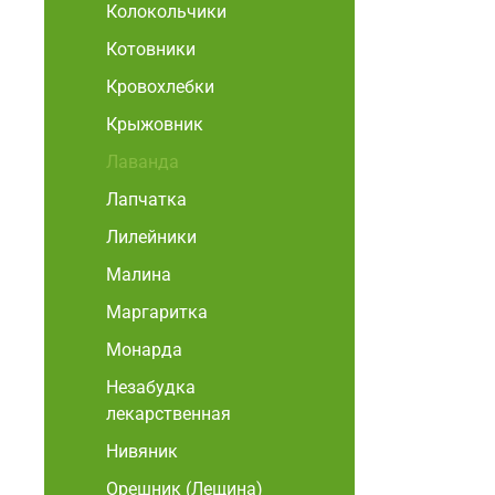
Колокольчики
Котовники
Кровохлебки
Крыжовник
Лаванда
Лапчатка
Лилейники
Малина
Маргаритка
Монарда
Незабудка
лекарственная
Нивяник
Орешник (Лещина)