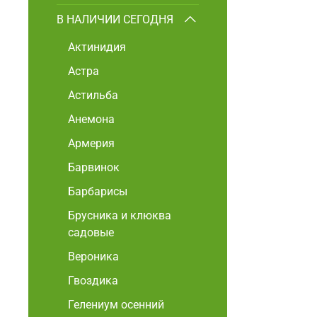
В НАЛИЧИИ СЕГОДНЯ
Актинидия
Астра
Астильба
Анемона
Армерия
Барвинок
Барбарисы
Брусника и клюква
садовые
Вероника
Гвоздика
Гелениум осенний