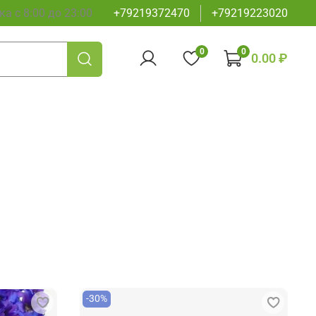
а с 8:00 до 23:00
+79219372470
+79219223020
0
0
0.00 ₽
-30%