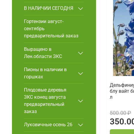
В НАЛИЧИИ СЕГОДНЯ
Гортензии август-
сентябрь
предварительный заказ
Выращено в
Лен.области ЗКС
Пионы в наличии в
горшках
Дельфини
Плодовые деревья
блу вайт б
л
ЗКС конец августа
предварительный
заказ
500.00 ₽
350.0
Луковичные осень 26