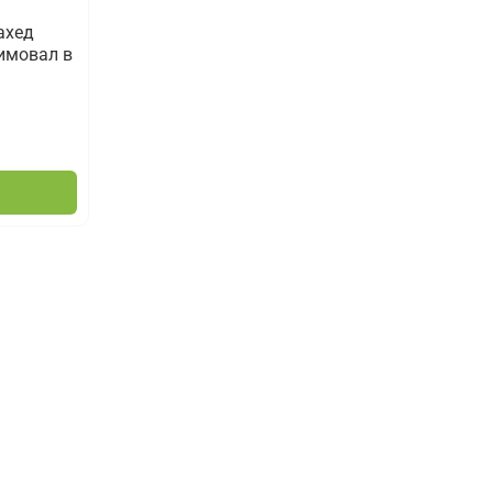
ахед
зимовал в