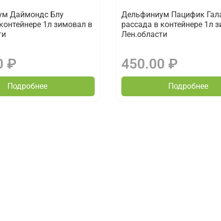
ум Даймондс Блу
Дельфиниум Пацифик Гал
 контейнере 1л зимовал в
рассада в контейнере 1л 
ти
Лен.области
0 ₽
450.00 ₽
Подробнее
Подробнее