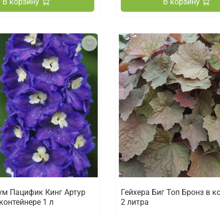
В корзину
В корзину
м Пацифик Кинг Артур
Гейхера Биг Топ Бронз в к
контейнере 1 л
2 литра