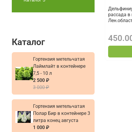
Дельфини
рассада в
Лен.облас
450.0
Каталог
Гортензия метельчатая
Лаймлайт в контейнере
7,5 - 10 л
2 500 ₽
3 000 ₽
Гортензия метельчатая
Полар Бир в контейнере 3
литра конец августа
1 000 ₽