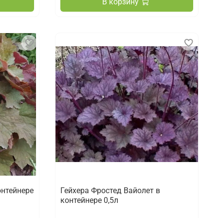
В корзину
онтейнере
Гейхера Фростед Вайолет в
контейнере 0,5л