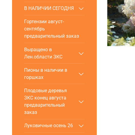
В НАЛИЧИИ СЕГОДНЯ
Гортензии август-
сентябрь
предварительный заказ
Выращено в
Лен.области ЗКС
Пионы в наличии в
горшках
Плодовые деревья
ЗКС конец августа
предварительный
заказ
Луковичные осень 26