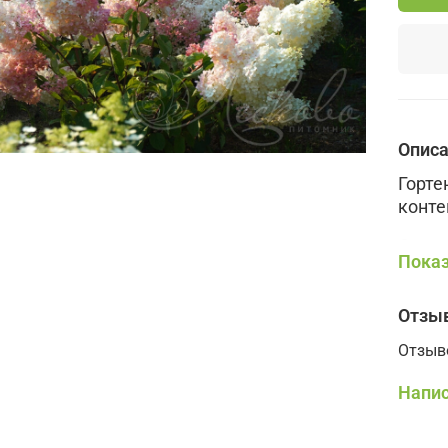
Опис
Горте
конте
Сорт 
Показ
подде
втора
закат
Отзы
Леско
Отзыв
У это
Напис
вееро
шокол
удерж