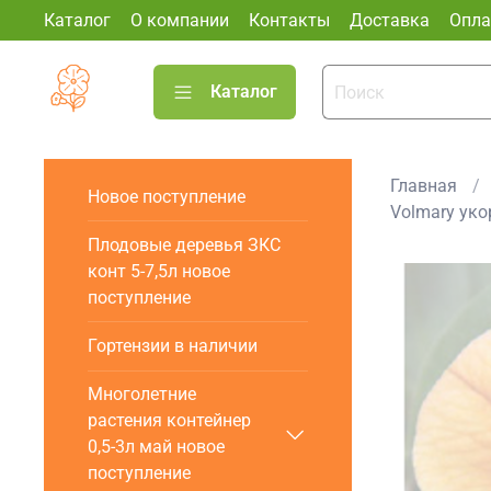
Каталог
О компании
Контакты
Доставка
Опла
Каталог
Главная
Новое поступление
Volmary ук
Плодовые деревья ЗКС
конт 5-7,5л новое
поступление
Гортензии в наличии
Многолетние
растения контейнер
0,5-3л май новое
поступление