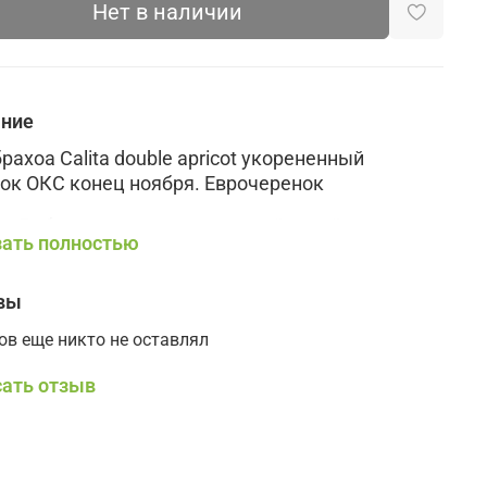
Нет в наличии
ание
рахоа Calita double apricot укорененный
ок ОКС конец ноября. Еврочеренок
а Дабл отличается прекрасной силой роста.
ать полностью
о заполняет кашпо и закрывает его
остью.
вы
зацветает, хорошо сочетается с серией Калита.
ов еще никто не оставлял
ненные цветы создают эффект маленьких
ать отзыв
вательных розочек
 держит дождь.