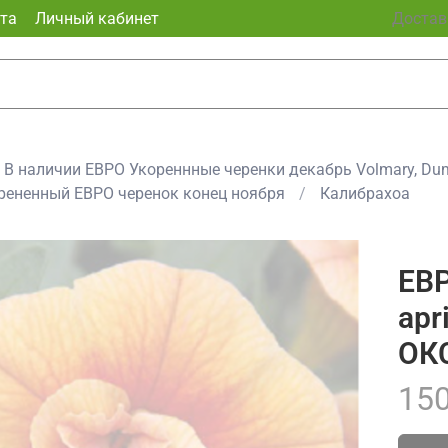
та
Личный кабинет
Доставк
В наличии ЕВРО Укореннные черенки декабрь Volmary, Dum
орененный ЕВРО черенок конец ноября
Калибрахоа
ЕВР
apr
ОКС
150