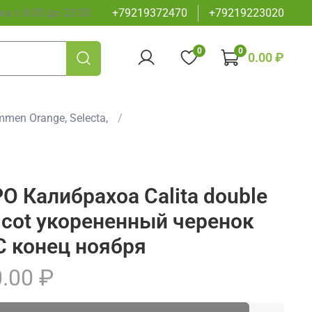
а с 8:00 до 23:00
+79219372470
+79219223020
0
0
0.00 ₽
men Orange, Selecta,
О Калибрахоа Calita double
icot укорененный черенок
 конец ноября
.00 ₽