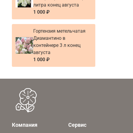
литра конец августа
1 000 ₽
Гортензия метельчатая
Диамантино в
контейнере 3 л конец
августа
1 000 ₽
Компания
Сервис