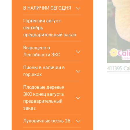
В НАЛИЧИИ СЕГОДНЯ
Гортензии август-
сентябрь
предварительный заказ
Выращено в
Лен.области ЗКС
Пионы в наличии в
горшках
Плодовые деревья
ЗКС конец августа
предварительный
заказ
Луковичные осень 26